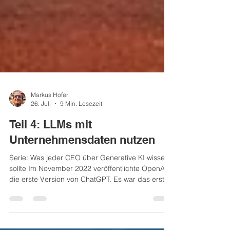
Markus Hofer
26. Juli
9 Min. Lesezeit
Teil 4: LLMs mit
Unternehmensdaten nutzen
Serie: Was jeder CEO über Generative KI wissen
sollte Im November 2022 veröffentlichte OpenAI
die erste Version von ChatGPT. Es war das erste
Large Language Model (LLM), das wirklich jede
und jeder nutzen konnte. Seitdem hat sich