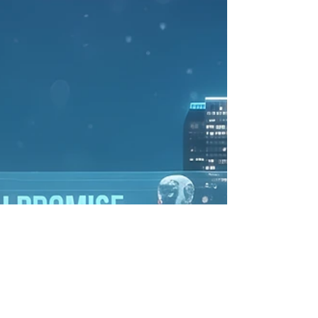
generative KI sowohl privat als auch in
Unternehmen rasant verbreitet. In den meisten
Organisationen wurden LLMs bisher nur für
einfache Aufgaben eingesetzt – etwa um E‑Mails
zu formulieren, Marketingtexte zu erstellen oder
einfache Chatbots zu betre